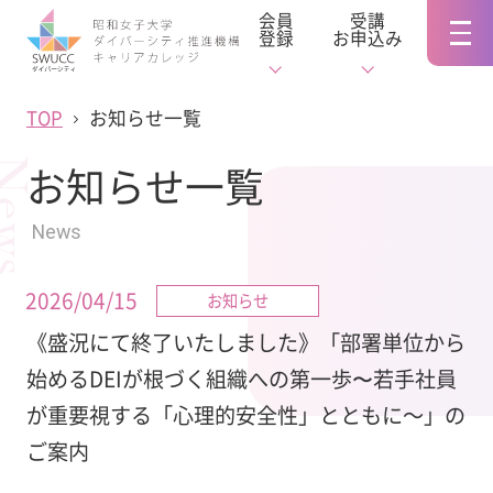
会員
受講
登録
お申込み
TOP
お知らせ一覧
ews
お知らせ一覧
News
2026/04/15
お知らせ
《盛況にて終了いたしました》「部署単位から
始めるDEIが根づく組織への第一歩〜若手社員
が重要視する「心理的安全性」とともに～」の
ご案内