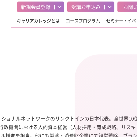
新規会員登録
受講
お申込み
お問
キャリアカレッジとは
コースプログラム
セミナー・イベ
ェッショナルネットワークのリンクトインの日
本代表。
全世界1
行政機関における人的資本経営（
人材採用・育成戦略、リスキ
タル推進を担当。
他にも製薬・消費財企業にて経営戦略、
ブラ