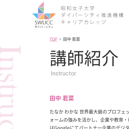
TOP
田中 若菜
structor
講師紹介
Instructor
田中 若菜
たなか わかな 世界最大級のプロフ
ォームの
強みを活かし、企業や教育・
はGoogleにてパートナー企業のデジ