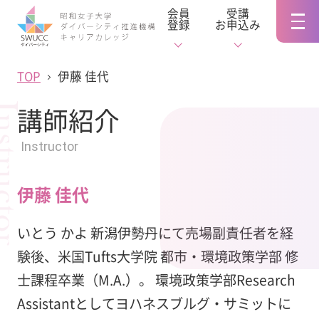
会員
受講
登録
お申込み
TOP
伊藤 佳代
tructor
講師紹介
Instructor
伊藤 佳代
いとう かよ 新潟伊勢丹にて売場副責任者を経
験後、米国Tufts大学院 都市・環境政策学部 修
士課程卒業（M.A.）。 環境政策学部Research
Assistantとしてヨハネスブルグ・サミットに